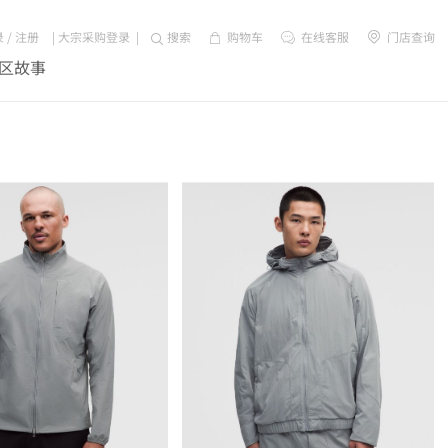
录
/
注册
|
大宗采购登录
|
搜索
购物车
在线客服
门店查询
区故事