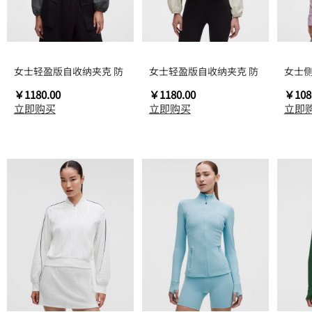
女士轻盈版自收纳夹克 防
女士轻盈版自收纳夹克 防
女士侧
晒
晒
晒
￥1180.00
￥1180.00
￥108
立即购买
立即购买
立即