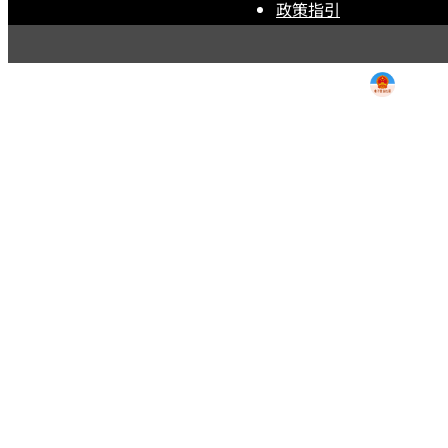
政策指引
用条款
|
退货政策
|
电子营
露露乐蒙