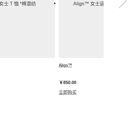
Align™
女士运动高腰紧身裤 24"*亚洲版型
￥850.00
立即购买