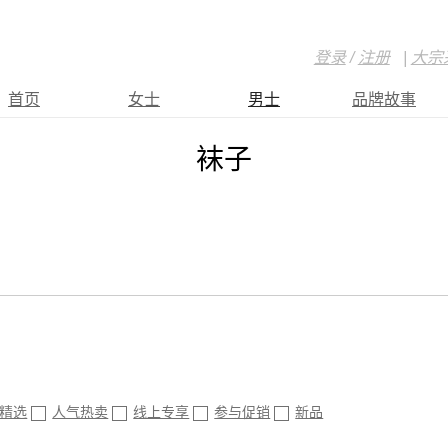
登录
/
注册
|
大宗
首页
女士
男士
品牌故事
袜子
精选
人气热卖
线上专享
参与促销
新品