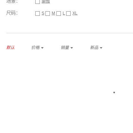
场景：
瑜伽
尺码：
S
M
L
XL
默认
价格
销量
新品
*
*
*