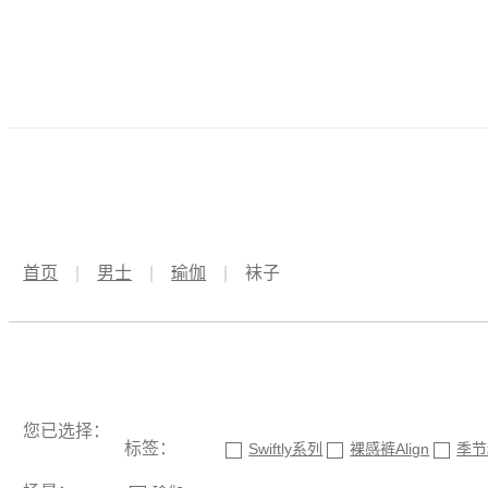
首页
|
男士
|
瑜伽
|
袜子
您已选择：
标签：
Swiftly系列
裸感裤Align
季节