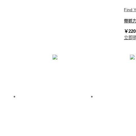
Find 
带抓
￥220
立即