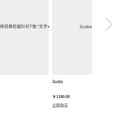
Scuba
织T恤 *文字徽标
女士夹克
￥1180.00
立即购买