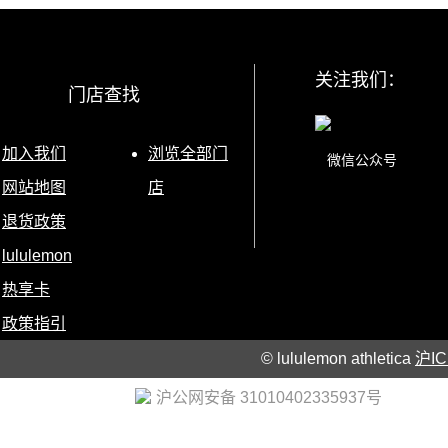
关注我们：
门店查找
加入我们
浏览全部门
微信公众号
网站地图
店
退货政策
lululemon
热享卡
政策指引
© lululemon athletica
沪IC
营业执照
|
沪公网安备 31010402335937号