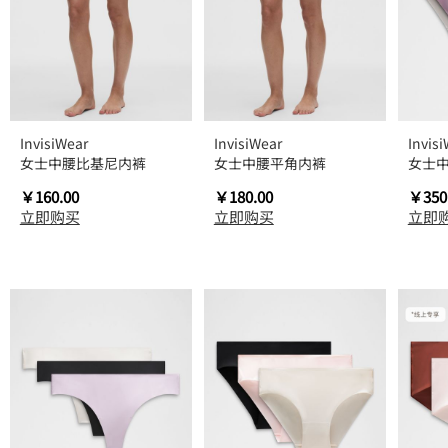
InvisiWear
InvisiWear
Invis
女士中腰比基尼内裤
女士中腰平角内裤
女士中
装 速
￥160.00
￥180.00
￥350
立即购买
立即购买
立即