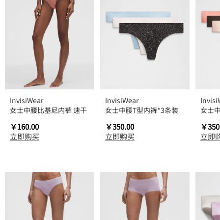
InvisiWear
InvisiWear
Invis
女士中腰比基尼内裤 速干
女士中腰T型内裤*3条装
女士中
芯吸
速干芯吸
速干
￥160.00
￥350.00
￥350
立即购买
立即购买
立即