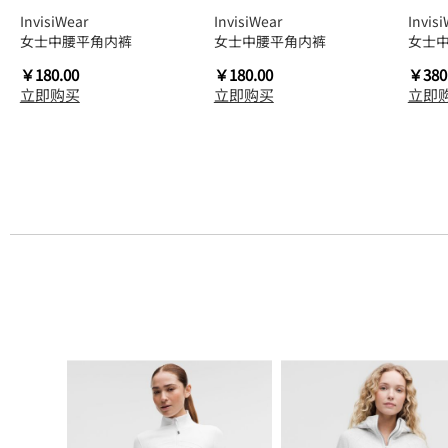
InvisiWear
InvisiWear
Invis
女士中腰平角内裤
女士中腰平角内裤
女士中
速干
￥180.00
￥180.00
￥380
立即购买
立即购买
立即