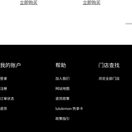
立即购买
立即购买
我的账户
帮助
门店查找
登录
加入我们
浏览全部门店
注册
网站地图
订单状态
退货政策
退货
lululemon 热享卡
政策指引