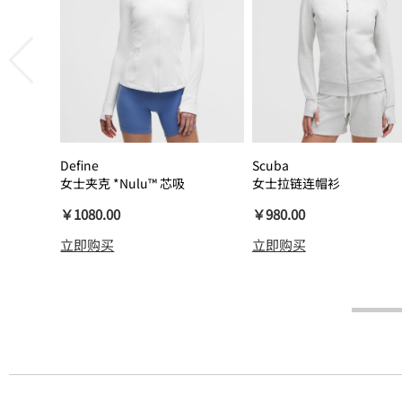
Define
Scuba
女士夹克 *Nulu™ 芯吸
女士拉链连帽衫
￥1080.00
￥980.00
立即购买
立即购买