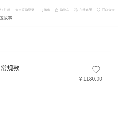
录
/
注册
|
大宗采购登录
|
搜索
购物车
在线客服
门店查询
区故事
 *常规款
￥1180.00