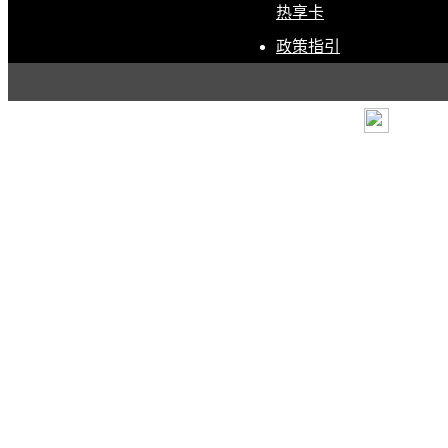
热享卡
政策指引
条款
|
退货政策
|
电子营
露露乐蒙