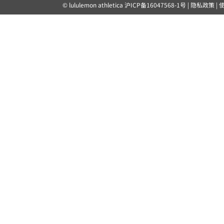
© lululemon athletica
沪ICP备16047568-1号
|
隐私政策
|
露露乐