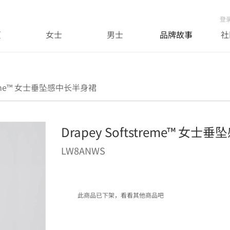
登
页
女士
男士
品牌故事
社
streme™ 女士垂坠感中长半身裙
Drapey Softstreme™ 女
LW8ANWS
此商品已下架，看看其他商品吧