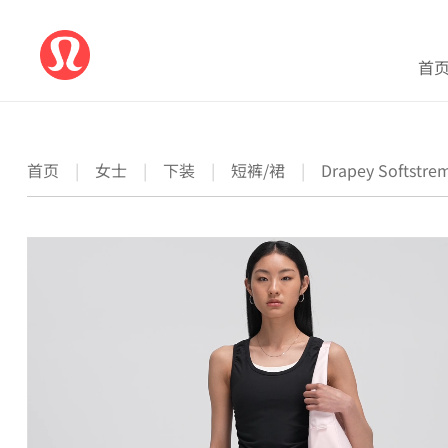
首
首页
|
女士
|
下装
|
短裤/裙
|
Drapey Soft