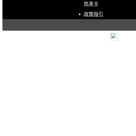
热享卡
政策指引
条款
|
退货政策
|
电子营
露露乐蒙