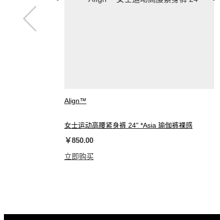
Align™
女士运动高腰紧身裤 24" *Asia 瑜伽裤裸感
￥850.00
立即购买