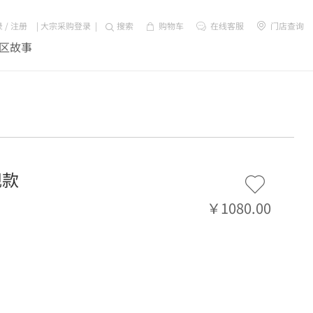
录
/
注册
|
大宗采购登录
|
搜索
购物车
在线客服
门店查询
区故事
规款
￥1080.00