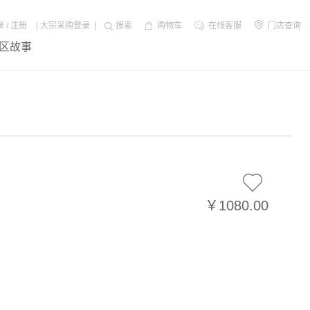
录
/
注册
|
大宗采购登录
|
搜索
购物车
在线客服
门店查询
区故事
￥1080.00