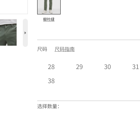
柳叶绿
5
尺码
尺码指南
28
29
30
31
38
选择数量：