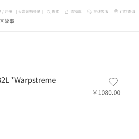
录
/
注册
|
大宗采购登录
|
搜索
购物车
在线客服
门店查询
区故事
*Warpstreme
￥1080.00