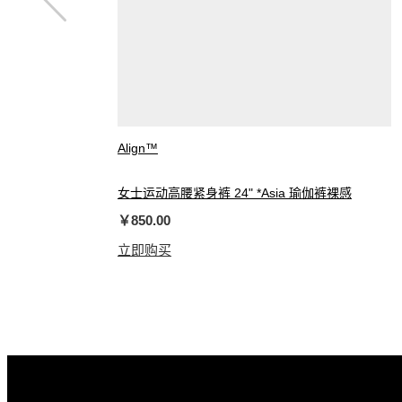
Align™
女士运动高腰紧身裤 24" *Asia 瑜伽裤裸感
￥850.00
立即购买