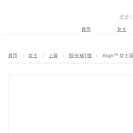
登录
/
首页
女士
首页
|
女士
|
上装
|
短/长袖T恤
|
Align™ 女