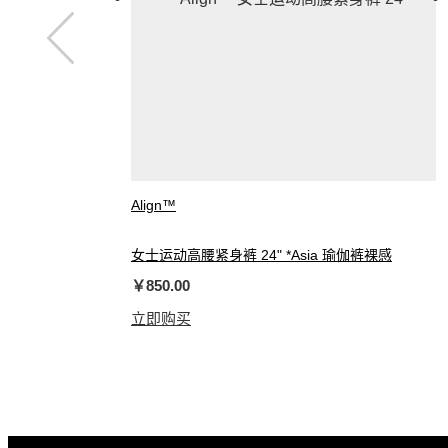
Align™
女士运动高腰紧身裤 24" *Asia 瑜伽裤裸感
￥850.00
立即购买