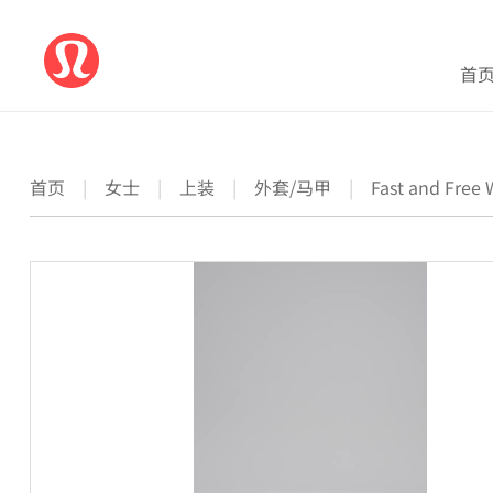
首
首页
|
女士
|
上装
|
外套/马甲
|
Fast and F