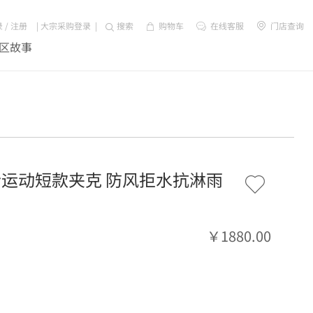
录
/
注册
|
大宗采购登录
|
搜索
购物车
在线客服
门店查询
区故事
roof 女士运动短款夹克 防风拒水抗淋雨
￥1880.00