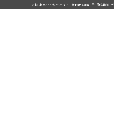
© lululemon athletica
沪ICP备16047568-1号
|
隐私政策
|
露露乐