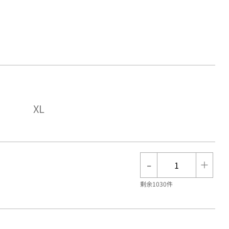
XL
-
+
剩余1030件