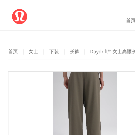
首
首页
|
女士
|
下装
|
长裤
|
Daydrift™ 女士高腰