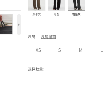
深卡其
黑色
石墨灰
5
尺码
尺码指南
XS
S
M
L
选择数量：