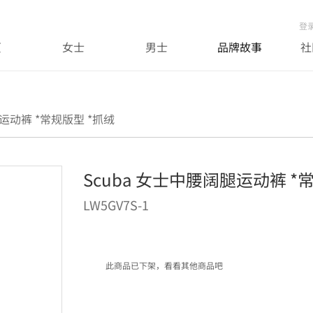
登
页
女士
男士
品牌故事
社
运动裤 *常规版型 *抓绒
Scuba 女士中腰阔腿运动裤 *
LW5GV7S-1
此商品已下架，看看其他商品吧