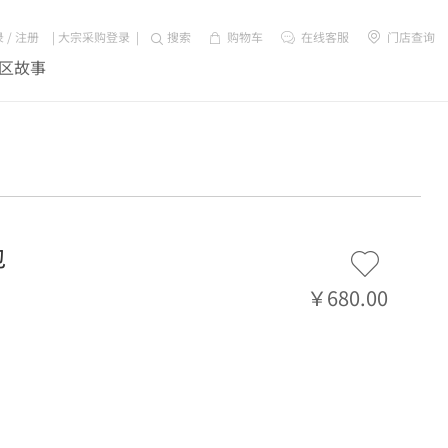
录
/
注册
|
大宗采购登录
|
搜索
购物车
在线客服
门店查询
区故事
包
￥680.00