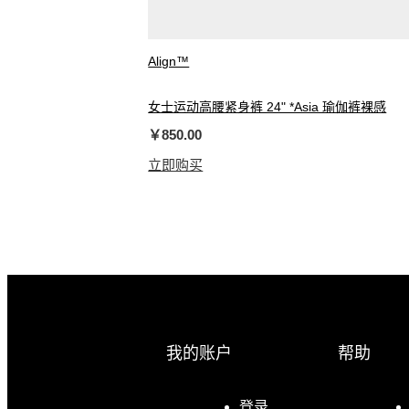
Align™
女士运动高腰紧身裤 24" *Asia 瑜伽裤裸感
￥850.00
立即购买
我的账户
帮助
登录