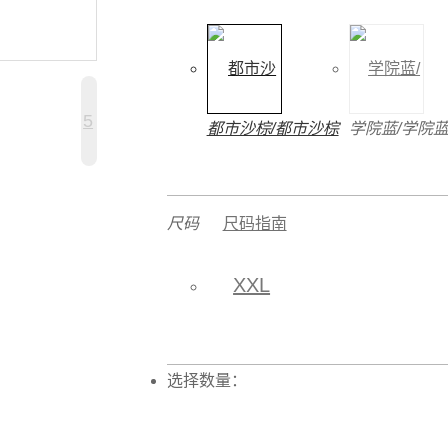
5
都市沙棕/都市沙棕
学院蓝/学院
尺码
尺码指南
XXL
选择数量：