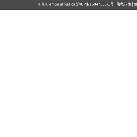
© lululemon athletica
沪ICP备16047568-1号
|
隐私政策
|
露露乐