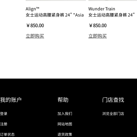
Align™
Wunder Train
女士运动高腰紧身裤 24" *Asia
女士运动高腰紧身裤 24"
瑜伽裤裸感
￥850.00
￥850.00
立即购买
立即购买
我的账户
帮助
门店查找
登录
加入我们
浏览全部门店
注册
网站地图
订单状态
退货政策