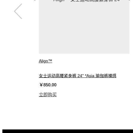
Align™
女士运动高腰紧身裤 24" *Asia 瑜伽裤裸感
￥850.00
立即购买