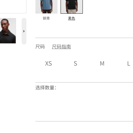
钢青
黑色
5
尺码
尺码指南
XS
S
M
L
选择数量：