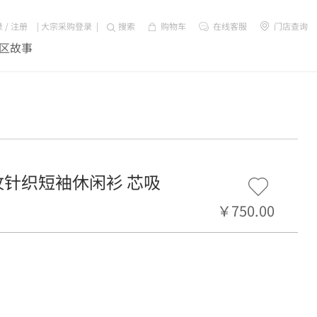
录
/
注册
|
大宗采购登录
|
搜索
购物车
在线客服
门店查询
区故事
网面平纹针织短袖休闲衫 芯吸
￥750.00