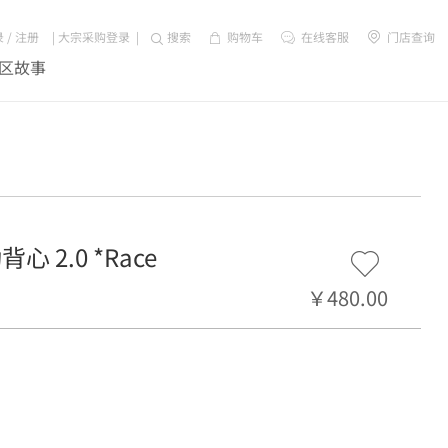
录
/
注册
|
大宗采购登录
|
搜索
购物车
在线客服
门店查询
区故事
心 2.0 *Race
￥480.00