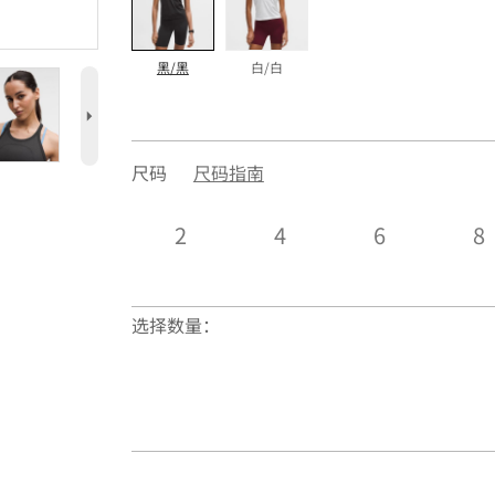
黑/黑
白/白
5
尺码
尺码指南
2
4
6
8
选择数量：