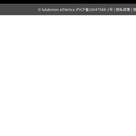
© lululemon athletica
沪ICP备16047568-1号
|
隐私政策
|
露露乐