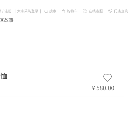
录
/
注册
|
大宗采购登录
|
搜索
购物车
在线客服
门店查询
区故事
 恤
￥580.00