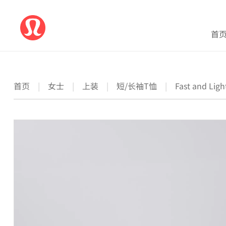
首
首页
|
女士
|
上装
|
短/长袖T恤
|
Fast and L