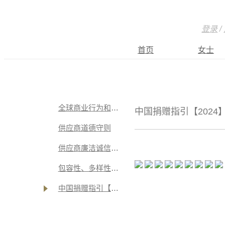
登录
/
首页
女士
全球商业行为和道德准则
中国捐赠指引【2024
供应商道德守则
供应商廉洁诚信承诺书
包容性、多样性、公平和行动 我们的承诺【2020-06-24】
中国捐赠指引【2024】