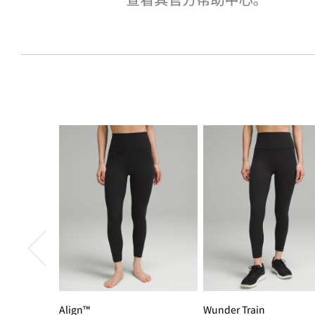
Align™
Wunder Train