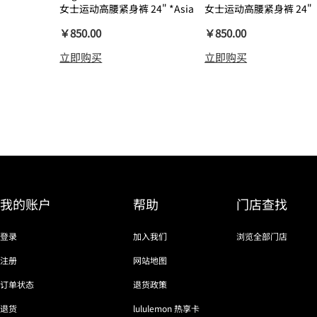
女士运动高腰紧身裤 24" *Asia
女士运动高腰紧身裤 24"
瑜伽裤裸感
￥850.00
￥850.00
立即购买
立即购买
我的账户
帮助
门店查找
登录
加入我们
浏览全部门店
注册
网站地图
订单状态
退货政策
退货
lululemon 热享卡