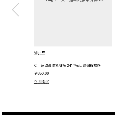
Align™
女士运动高腰紧身裤 24" *Asia 瑜伽裤裸感
￥850.00
立即购买