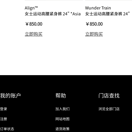
Align™
Wunder Train
女士运动高腰紧身裤 24" *Asia
女士运动高腰紧身裤 24"
瑜伽裤裸感
￥850.00
￥850.00
立即购买
立即购买
我的账户
帮助
门店查找
登录
加入我们
浏览全部门店
注册
网站地图
订单状态
退货政策