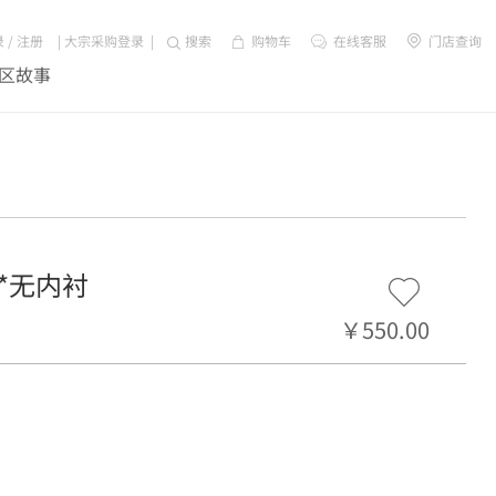
录
/
注册
|
大宗采购登录
|
搜索
购物车
在线客服
门店查询
区故事
" *无内衬
￥550.00