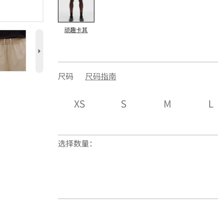
顽趣卡其
5
尺码
尺码指南
XS
S
M
L
选择数量：