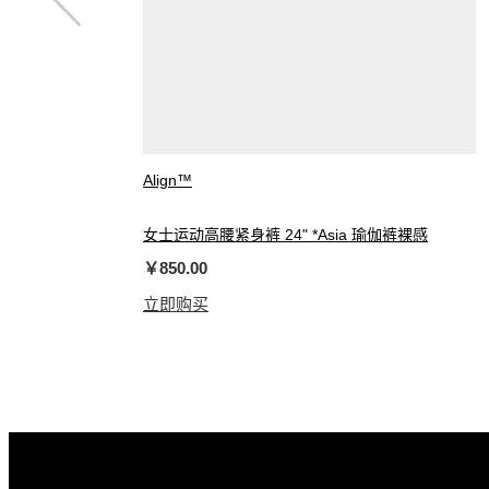
Align™
女士运动高腰紧身裤 24" *Asia 瑜伽裤裸感
￥850.00
立即购买