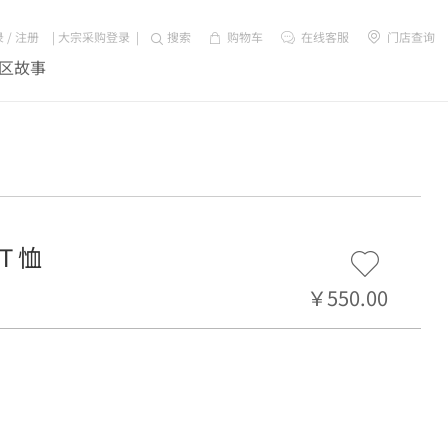
录
/
注册
|
大宗采购登录
|
搜索
购物车
在线客服
门店查询
区故事
T 恤
￥550.00