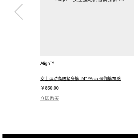
Align™
女士运动高腰紧身裤 24" *Asia 瑜伽裤裸感
￥850.00
立即购买