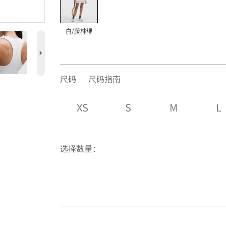
白/藤林绿
5
尺码
尺码指南
XS
S
M
L
选择数量：