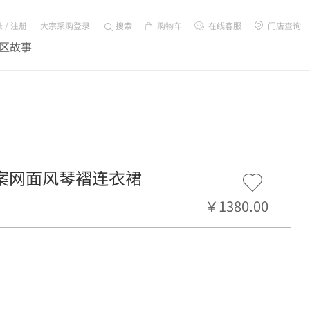
录
/
注册
|
大宗采购登录
|
搜索
购物车
在线客服
门店查询
区故事
涡纹图案网面风琴褶连衣裙
￥1380.00