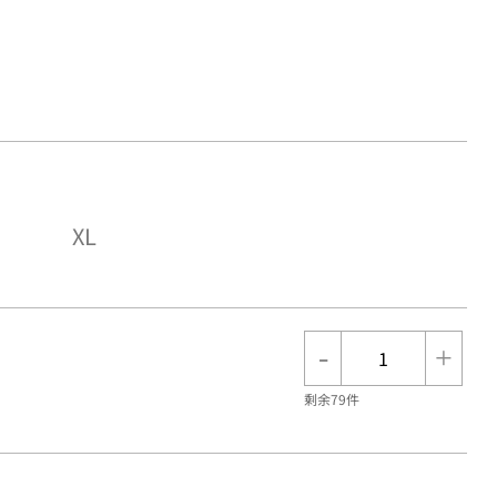
XL
-
+
剩余79件