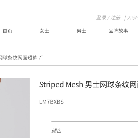
登录
/
注册
|
大宗
首页
女士
男士
品牌故事
男士网球条纹网面短裤 7"
Striped Mesh 男士网球条纹
LM7BXBS
颜色