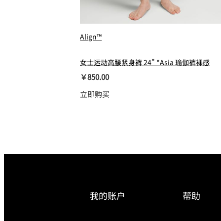
Align™
女士运动高腰紧身裤 24" *Asia 瑜伽裤裸感
￥850.00
立即购买
我的账户
帮助