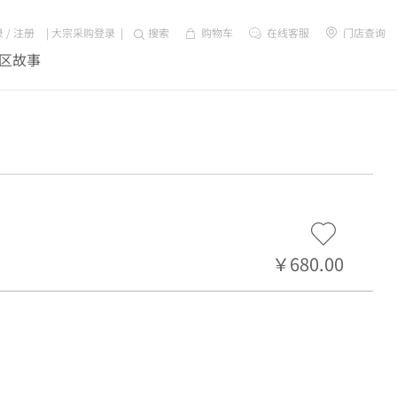
录
/
注册
|
大宗采购登录
|
搜索
购物车
在线客服
门店查询
区故事
￥680.00