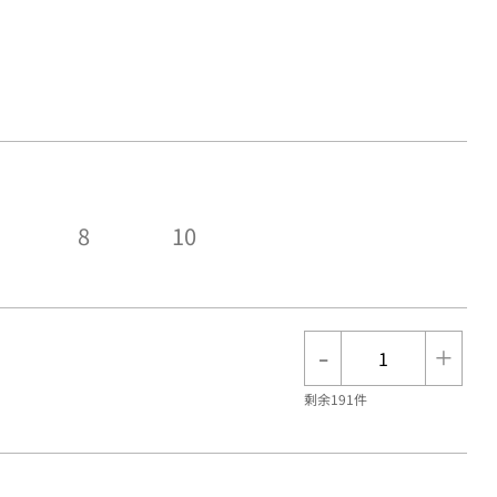
8
10
-
+
剩余191件