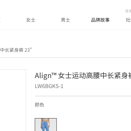
登
页
女士
男士
品牌故事
社
腰中长紧身裤 23"
Align™ 女士运动高腰中长紧身裤
LW6BGKS-1
颜色