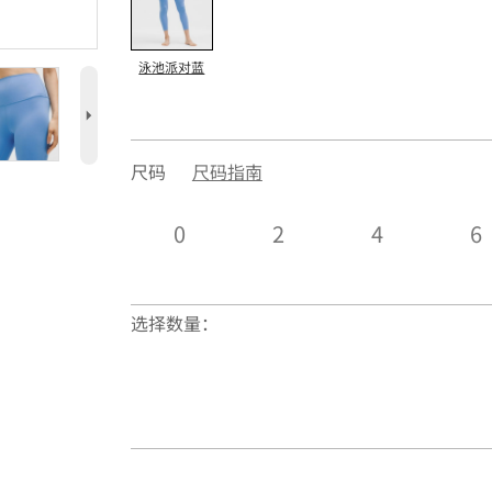
泳池派对蓝
5
尺码
尺码指南
0
2
4
6
选择数量：