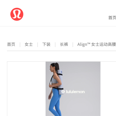
首
首页
|
女士
|
下装
|
长裤
|
Align™ 女士运动高