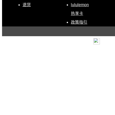
退货
lululemon
热享卡
政策指引
条款
|
退货政策
|
电子营
露露乐蒙