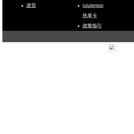
退货
lululemon
热享卡
政策指引
条款
|
退货政策
|
电子营
露露乐蒙