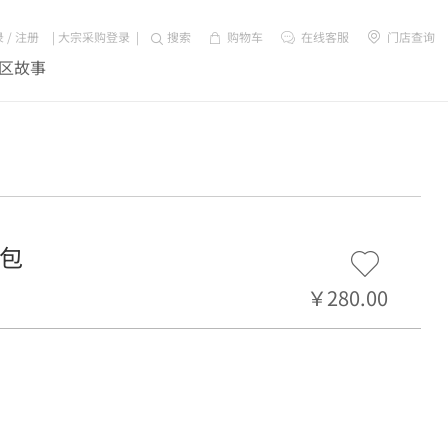
录
/
注册
|
大宗采购登录
|
搜索
购物车
在线客服
门店查询
区故事
肩包
￥280.00