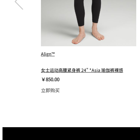
Align™
女士运动高腰紧身裤 24" *Asia 瑜伽裤裸感
￥850.00
立即购买