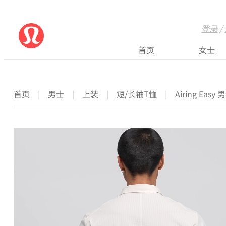
登录
/
首页
女士
首页
|
男士
|
上装
|
短/长袖T恤
|
Airing Eas