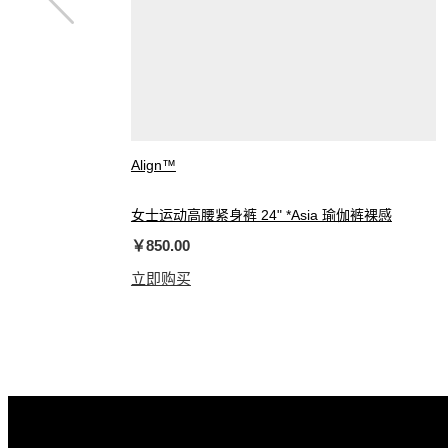
Align™
女士运动高腰紧身裤 24" *Asia 瑜伽裤裸感
￥850.00
立即购买