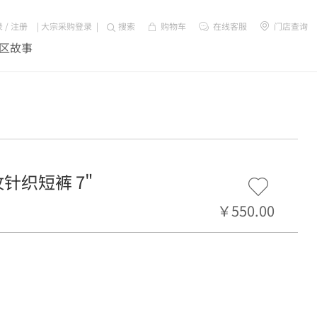
录
/
注册
|
大宗采购登录
|
搜索
购物车
在线客服
门店查询
区故事
平纹针织短裤 7"
￥550.00