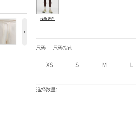
浅象牙白
5
尺码
尺码指南
XS
S
M
L
选择数量：