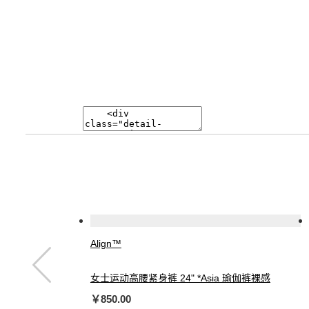
Align™
女士运动高腰紧身裤 24" *Asia 瑜伽裤裸感
￥850.00