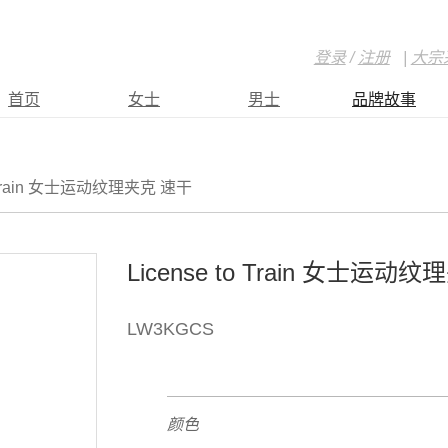
登录
/
注册
|
大宗
首页
女士
男士
品牌故事
o Train 女士运动纹理夹克 速干
License to Train 女士运动
LW3KGCS
颜色