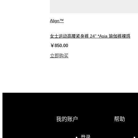
Align™
女士运动高腰紧身裤 24" *Asia 瑜伽裤裸感
￥850.00
立即购买
我的账户
帮助
登录