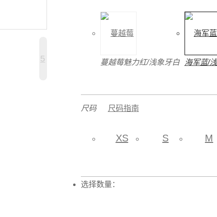
5
蔓越莓魅力红/浅象牙白
海军蓝/
尺码
尺码指南
XS
S
M
选择数量：